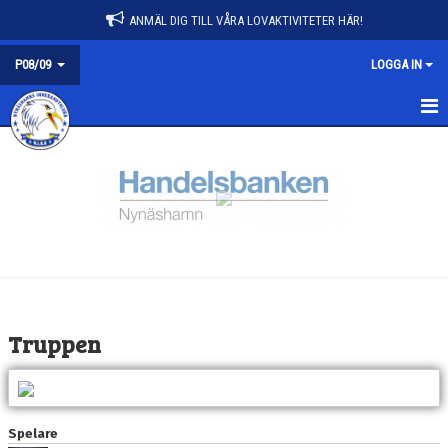
ANMÄL DIG TILL VÅRA LOVAKTIVITETER HÄR!
P08/09
LOGGA IN
P08/09
NYHETER
KALENDER
MATCHER
TRUPPEN
Truppen
BILDGALLERI
DOKUMENT
Spelare
KONTAKT