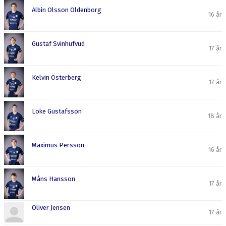
Albin Olsson Oldenborg
16 år
Gustaf Svinhufvud
17 år
Kelvin Österberg
17 år
Loke Gustafsson
18 år
Maximus Persson
16 år
Måns Hansson
17 år
Oliver Jensen
17 år