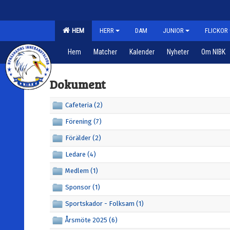
HEM
HERR
DAM
JUNIOR
FLICKOR
Hem
Matcher
Kalender
Nyheter
Om NIBK
Dokument
Cafeteria (2)
Förening (7)
Förälder (2)
Ledare (4)
Medlem (1)
Sponsor (1)
Sportskador - Folksam (1)
Årsmöte 2025 (6)