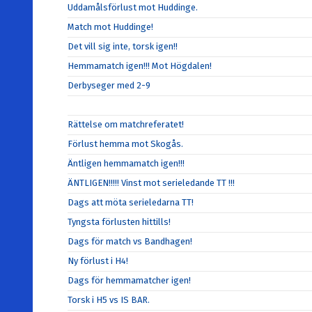
Uddamålsförlust mot Huddinge.
Match mot Huddinge!
Det vill sig inte, torsk igen!!
Hemmamatch igen!!! Mot Högdalen!
Derbyseger med 2-9
Rättelse om matchreferatet!
Förlust hemma mot Skogås.
Äntligen hemmamatch igen!!!
ÄNTLIGEN!!!!! Vinst mot serieledande TT !!!
Dags att möta serieledarna TT!
Tyngsta förlusten hittills!
Dags för match vs Bandhagen!
Ny förlust i H4!
Dags för hemmamatcher igen!
Torsk i H5 vs IS BAR.