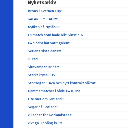
Nyhetsarkiv
Brons i Kvarnen Cup!
GALAN FLYTTAD!!!!!!
Nyfiken på Nynäs??
En match som hade allt! Vinst 7-6.
H4 Södra har varit galen!!!
Seriens sista dans!!!
6 i rad!
Slutkampen är här!
Starkt kryss i H5
Storseger i H4:a och nytt kontrakt säkrat!
Hemmamatcher i både H4 & H5!
Lite mer om Gotland!!!
Seger på Gotland!!
Vi laddar för Gotlandsresa!
Viktiga 3 poäng in !!!!!