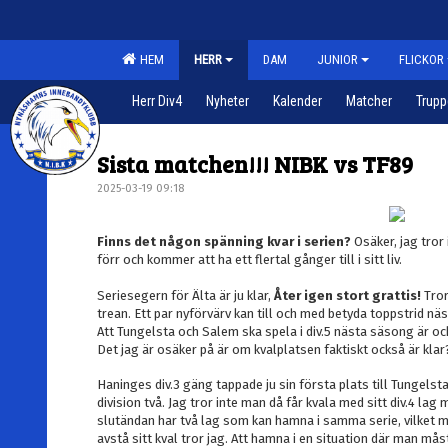
HEM
HERR
DAM
JUNIOR
FLICKOR
Herr Div4
Nyheter
Kalender
Matcher
Trup
Sista matchen!!! NIBK vs TF89
2025-03-19 09:18
Finns det någon spänning kvar i serien?
Osäker, jag tror
förr och kommer att ha ett flertal gånger till i sitt liv.
Seriesegern för Älta är ju klar,
Åter igen stort grattis!
Tror
trean. Ett par nyförvärv kan till och med betyda toppstrid näst
Att Tungelsta och Salem ska spela i div.5 nästa säsong är ock
Det jag är osäker på är om kvalplatsen faktiskt också är klar
Haninges div.3 gäng tappade ju sin första plats till Tungel
division två. Jag tror inte man då får kvala med sitt div.4 lag m
slutändan har två lag som kan hamna i samma serie, vilket m
avstå sitt kval tror jag. Att hamna i en situation där man mås