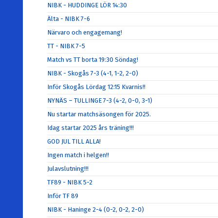
NIBK - HUDDINGE LÖR 14:30
Älta - NIBK 7-6
Närvaro och engagemang!
TT - NIBK 7-5
Match vs TT borta 19:30 Söndag!
NIBK - Skogås 7-3 (4-1, 1-2, 2-0)
Inför Skogås Lördag 12:15 Kvarnis!!
NYNÄS – TULLINGE 7-3 (4-2, 0-0, 3-1)
Nu startar matchsäsongen för 2025.
Idag startar 2025 års träning!!!
GOD JUL TILL ALLA!
Ingen match i helgen!!
Julavslutning!!!
TF89 - NIBK 5-2
Inför TF 89
NIBK - Haninge 2-4 (0-2, 0-2, 2-0)