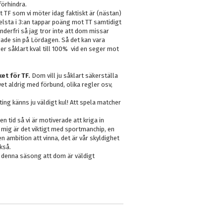
 förhindra.
tt TF som vi möter idag faktiskt är (nästan)
gelsta i 3:an tappar poäng mot TT samtidigt
derfri så jag tror inte att dom missar
ade sin på Lördagen. Så det kan vara
r såklart kval till 100% vid en seger mot
et för TF.
Dom vill ju såklart säkerställa
et aldrig med förbund, olika regler osv,
ing känns ju väldigt kul! Att spela matcher
n tid så vi är motiverade att kriga in
 mig är det viktigt med sportmanchip, en
en ambition att vinna, det är vår skyldighet
kså.
at denna säsong att dom är väldigt