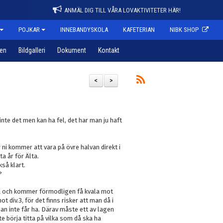
ANMÄL DIG TILL VÅRA LOVAKTIVITETER HÄR!
POJKAR
INNEBANDYSKOLA
KAFETERIAN
NIBK SHOP
pen
Bildgalleri
Dokument
Kontakt
<
>
 inte det men kan ha fel, det har man ju haft
 ni kommer att vara på övre halvan direkt i
a år för Älta.
så klart.
?
sta och kommer förmodligen få kvala mot
ot div.3, för det finns risker att man då i
an inte får ha. Därav måste ett av lagen
te börja titta på vilka som då ska ha