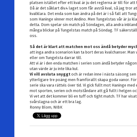
platsen istället efter ett kval är ju det reglerna är till för att
Då är det såklart div.4 laget som får avstå kval, så jag tror a
kvalklara. Det enda som kan ändra på det är i så fall att Tun
som Haninge vinner mot Andino. Men Tungelstas vår är ju klan
detta. Dom spelar sin match på Söndagen, alla andra inbland
många blickar på Tungelstas match på Söndag. TF säkerställe
oss.
Så det är klart att matchen mot oss ändå betyder myck
att inga andra scenarion kan ta bort deras kvalchanser. Man v
eller om Tungelsta darrar till.
Att vi är i den enda matchen i serien som ändå betyder någont
utan värde är ju inte lika kul.
Vi vill avsluta snyggt
och är redan inne i nästa säsong sen e
ytterligare tre poäng men framförallt skapa goda vanor. För
serie ska vara rättvis över tid. Vi gick fullt mot Haninge med 
mot sporten, serien och motståndare att gå fullt i helgen oc
Vi vet att det kommer bli en tuff och tight match. TF har vis
svårslagna och är ett bra lag.
Ronny Blom, NIBK