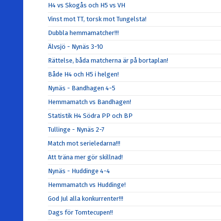
H4 vs Skogås och H5 vs VH
Vinst mot TT, torsk mot Tungelsta!
Dubbla hemmamatcher!!!
Älvsjö - Nynäs 3-10
Rättelse, båda matcherna är på bortaplan!
Både H4 och H5 i helgen!
Nynäs - Bandhagen 4-5
Hemmamatch vs Bandhagen!
Statistik H4 Södra PP och BP
Tullinge - Nynäs 2-7
Match mot serieledarna!!!
Att träna mer gör skillnad!
Nynäs - Huddinge 4-4
Hemmamatch vs Huddinge!
God Jul alla konkurrenter!!!
Dags för Tomtecupen!!