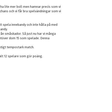
år ha lite mer boll men hamnar precis som vi
e chans och vi får bra spelvändningar som vi
tt spela innebandy och inte hålla på med
bandy.
från småskador. Så just nu har vi många
en utöver dom 15 som spelade. Denna
iktigt tempostark match.
talt 12 spelare som gör poäng.