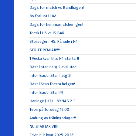
Dags för match vs Bandhagen!
Ny förlust i H4!
Dags för hemmamatcher igen!
Torsk i H5 vs IS BAR.
Storseger i H5. Rånade i H4!
SERIEPREMIÄR!!!!
1 Vecka kvar tills H4 startar!!
Bäst i stan helg 2 avslutad!
Inför Bäst i Stan helg 2!
Bäst i Stan första helgen!
Inför Bäst i Stan!!!!!
Haninge (H3) - NYNÄS 2-3
Teori på Torsdag 19:00
Ändring av träningsdagar!!
NU STARTAR VI!!!!
Edvin blir kvar 2025-2026!