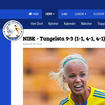
HEM
HERR
DAM
JUNIOR
FLICKOR
Herr Div4
Nyheter
Kalender
Matcher
Trup
NIBK - Tungelsta 9-3 (1-1, 4-1, 4-1)
2024-10-19 14:57