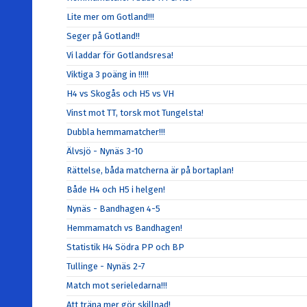
Lite mer om Gotland!!!
Seger på Gotland!!
Vi laddar för Gotlandsresa!
Viktiga 3 poäng in !!!!!
H4 vs Skogås och H5 vs VH
Vinst mot TT, torsk mot Tungelsta!
Dubbla hemmamatcher!!!
Älvsjö - Nynäs 3-10
Rättelse, båda matcherna är på bortaplan!
Både H4 och H5 i helgen!
Nynäs - Bandhagen 4-5
Hemmamatch vs Bandhagen!
Statistik H4 Södra PP och BP
Tullinge - Nynäs 2-7
Match mot serieledarna!!!
Att träna mer gör skillnad!