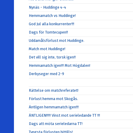
Nynäs - Huddinge 4-4
Hemmamatch vs Huddinge!
God Jul alla konkurrenter!!!
Dags för Tomtecupen!!
Uddamålsförlust mot Huddinge.
Match mot Huddinge!
Det vill sig inte, torsk igen!!
Hemmamatch igen!!! Mot Högdalen!
Derbyseger med 2-9
Rättelse om matchreferatet!
Förlust hemma mot Skogås.
Äntligen hemmamatch igen!!!
ÄNTLIGEN!!!!! Vinst mot serieledande TT !!!
Dags att möta serieledarna TT!
Tyngsta förlusten hittills!