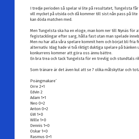
I tredje perioden så spelar vi lite på resultatet, Tungelsta f
vill mycket på utsida och då kommer till sist nån pass på lit
kan döda matchen med.
Men Tungelsta ska ha en eloge, man kom ner till Nynäs för a
fegistacklingar efter sarg, hålla fast utan man spelade inne
Men nu har alla våra spelare kommit hem och börjat bli fria 
alternativ. Idag hade vi två riktigt duktiga spelare på bänk
konkurrens kommer att göra oss ännu bättre.
En bra trea och tack Tungelsta för en trevlig och stundtals r
Som tränare är det även kul att se 7 olika målskyttar och to
Poängmakare’
Orre 2+1
Edvin 2
Adam 1+1
Neo 0+2
Anton 0+2
GW 1+0
Wille 1+0
Dennis 1+0
Oskar 1+0
Rasmus 0+1