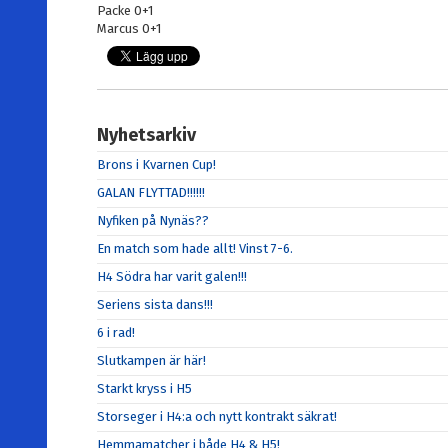
Packe 0+1
Marcus 0+1
Nyhetsarkiv
Brons i Kvarnen Cup!
GALAN FLYTTAD!!!!!!
Nyfiken på Nynäs??
En match som hade allt! Vinst 7-6.
H4 Södra har varit galen!!!
Seriens sista dans!!!
6 i rad!
Slutkampen är här!
Starkt kryss i H5
Storseger i H4:a och nytt kontrakt säkrat!
Hemmamatcher i både H4 & H5!