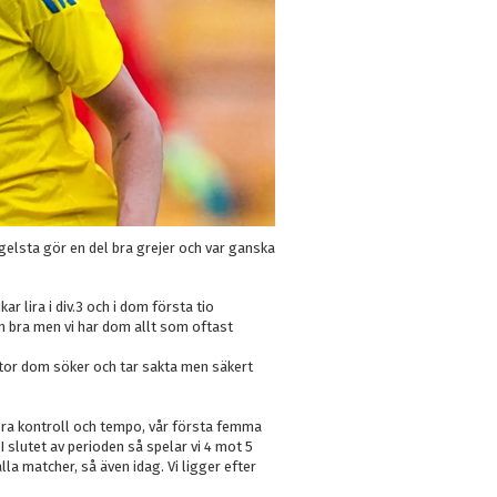
gelsta gör en del bra grejer och var ganska
r lira i div.3 och i dom första tio
n bra men vi har dom allt som oftast
ytor dom söker och tar sakta men säkert
n bra kontroll och tempo, vår första femma
 I slutet av perioden så spelar vi 4 mot 5
alla matcher, så även idag. Vi ligger efter