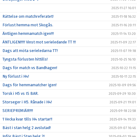
2025-11-27 16:01
Rättelse om matchreferatet!
2025-11-18 16:32
Förlust hemma mot Skogås.
2025-11-16 20:11
Äntligen hemmamatch igen!!!
2025-11-14 13:20
ÄNTLIGEN!!!!! Vinst mot serieledande TT !!!
2025-11-09 22:17
Dags att möta serieledarna TT!
2025-11-07 19:18
Tyngsta förlusten hittills!
2025-10-25 16:10
Dags för match vs Bandhagen!
2025-10-22 11:15
Ny förlust i H4!
2025-10-11 22:15
Dags för hemmamatcher igen!
2025-10-09 09:56
Torsk i H5 vs IS BAR.
2025-09-29 10:30
Storseger i H5. Rånade i H4!
2025-09-21 19:01
SERIEPREMIÄR!!!!
2025-09-18 22:58
1 Vecka kvar tills H4 startar!!
2025-09-14 19:33
Bäst i stan helg 2 avslutad!
2025-09-07 16:46
Inför Bäst i Stan helg 2!
2025-09-03 19:44