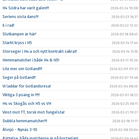
H4 Södra har varit galen!!!
2026-03-24 10:08
Seriens sista dans!!!
2026-03-23 16:37
6 i rad!
2026-03-22 12:32
Slutkampen är här!
2026-03-18 08:43
Starkt kryss i H5
2026-03-14 17:44
Storseger i H4:a och nytt kontrakt säkrat!
2026-03-14 13:55
Hemmamatcher i både H4 & H5!
2026-03-11 10:26
Lite mer om Gotland!!!
2026-03-09 09:31
Seger på Gotland!!
2026-03-07 19:48
Vi laddar för Gotlandsresa!
2026-03-04 08:30
Viktiga 3 poäng in !!!!!
2026-03-01 18:23
H4 vs Skogås och H5 vs VH
2026-02-25 08:11
Vinst mot TT, torsk mot Tungelsta!
2026-02-21 19:27
Dubbla hemmamatcher!!!
2026-02-18 11:17
Älvsjö - Nynäs 3-10
2026-02-08 20:04
Rättelse, båda matcherna är på bortaplan!
2026-02-04 14:43