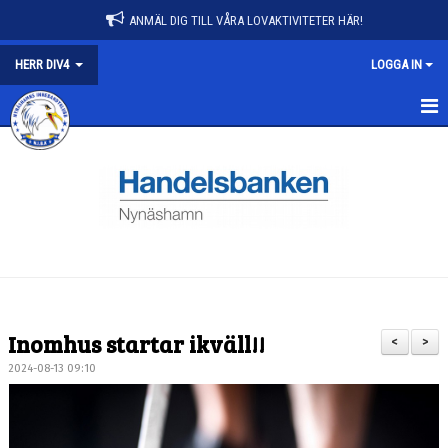
ANMÄL DIG TILL VÅRA LOVAKTIVITETER HÄR!
HERR DIV4
LOGGA IN
HERR DIV4
NYHETER
KALENDER
MATCHER
TRUPPEN
Inomhus startar ikväll!!
<
>
BILDGALLERI
2024-08-13 09:10
DOKUMENT
KONTAKT