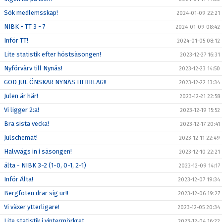
Sök medlemsskap!
2024-01-09 22:21
NIBK - TT 3 - 7
2024-01-09 08:42
Inför TT!
2024-01-05 08:12
Lite statistik efter höstsäsongen!
2023-12-27 16:31
Nyförvärv till Nynäs!
2023-12-23 14:50
GOD JUL ÖNSKAR NYNÄS HERRLAG!!
2023-12-22 13:34
Julen är här!
2023-12-21 22:58
Vi ligger 2:a!
2023-12-19 15:52
Bra sista vecka!
2023-12-17 20:41
Julschemat!
2023-12-11 22:49
Halvvägs in i säsongen!
2023-12-10 22:21
älta - NIBK 3-2 (1-0, 0-1, 2-1)
2023-12-09 14:17
Inför Älta!
2023-12-07 19:34
Bergfoten drar sig ur!!
2023-12-06 19:27
Vi växer ytterligare!
2023-12-05 20:34
Lite statistik i vintermörkret.
2023-12-04 16:22