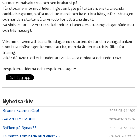
värmer vi målvakterna och sen brakar vi på.
I år slösar vi inte med tiden. Inget ombyte på läktaren, vi ska använda
omklädningsrum, softa med lite musik och ha ett bra häng inför träningen
och när den startar så är vi redo för att träna direkt.
Så skriv 20:00 – 22:00 i era kalendrar. Planera era träningsdagar både mat
och tidsmässigt.
Vi kommer även att träna Söndagar nu i starten, det är den vanliga lunken
som huvudsäsongen kommer att ha, men då är det match istället för
träning.
Vi kör då 14:00. Vilket betyder att vi ska vara ombytta och redo 13:45.
Respektera tiderna och respektera laget!!
Nyhetsarkiv
Brons i Kvarnen Cup!
2026-05-04 15:23
GALAN FLYTTAD!!!!!!
2026-03-30 15:04
Nyfiken på Nynäs??
2026-03-27 08:54
En match som hade allt! Vinst 7-6.
2026-03-24 22:30