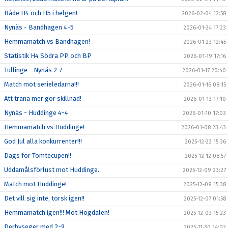
Både H4 och H5 i helgen!
2026-02-04 12:58
Nynäs - Bandhagen 4-5
2026-01-24 17:23
Hemmamatch vs Bandhagen!
2026-01-23 12:45
Statistik H4 Södra PP och BP
2026-01-19 17:16
Tullinge - Nynäs 2-7
2026-01-17 20:40
Match mot serieledarna!!!
2026-01-16 08:15
Att träna mer gör skillnad!
2026-01-13 17:10
Nynäs - Huddinge 4-4
2026-01-10 17:03
Hemmamatch vs Huddinge!
2026-01-08 23:43
God Jul alla konkurrenter!!!
2025-12-22 15:36
Dags för Tomtecupen!!
2025-12-12 08:57
Uddamålsförlust mot Huddinge.
2025-12-09 23:27
Match mot Huddinge!
2025-12-09 15:38
Det vill sig inte, torsk igen!!
2025-12-07 01:58
Hemmamatch igen!!! Mot Högdalen!
2025-12-03 15:23
Derbyseger med 2-9
2025-11-30 14:02