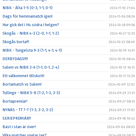
NIBK - Älta 1-5 (0-3, 1-1, 0-1)
2024-11-10 21:04
Dags för hemmamatch igen!
2024-11-06 08:26
Hur gick det i H4 södra i helgen?
2024-10-28 09:56
Skogås - NIBK 4-3 (2-0, 1-1, 1-2)
2024-10-27 12:35
Skogås borta!!!
2024-10-23 08:49
NIBK - Tungelsta 9-3 (1-1, 4-1, 4-1)
2024-10-19 14:57
DERBYDAGS!!!!
2024-10-16 08:44
Salem vs NIBK 3-6 (1-1, 0-1, 2-4)
2024-10-13 16:13
Ett välkommet tillskott!
2024-10-11 13:26
Bortamatch vs Salem!
2024-10-09 12:02
Tullinge - NIBK 5-8 (1-2, 1-3, 3-3)
2024-09-29 21:31
Bortapremiär!
2024-09-27 08:35
NYNÄS - TT 7-7 (1-3, 3-2, 3-2)
2024-09-21 17:03
SERIEPREMIÄR!!
2024-09-18 10:42
Bäst i stan är över!
2024-09-04 08:03
Vilka matcher spelar jag?
2024-08-29 08:13