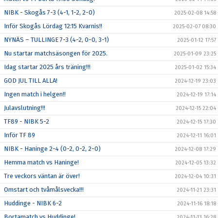
NIBK - Skogås 7-3 (4-1, 1-2, 2-0)
2025-02-08 14:58
Inför Skogås Lördag 12:15 Kvarnis!!
2025-02-07 08:30
NYNÄS – TULLINGE 7-3 (4-2, 0-0, 3-1)
2025-01-12 17:57
Nu startar matchsäsongen för 2025.
2025-01-09 23:25
Idag startar 2025 års träning!!!
2025-01-02 15:34
GOD JUL TILL ALLA!
2024-12-19 23:03
Ingen match i helgen!!
2024-12-19 17:14
Julavslutning!!!
2024-12-15 22:04
TF89 - NIBK 5-2
2024-12-15 17:30
Inför TF 89
2024-12-11 16:01
NIBK - Haninge 2-4 (0-2, 0-2, 2-0)
2024-12-08 17:29
Hemma match vs Haninge!
2024-12-05 13:32
Tre veckors väntan är över!
2024-12-04 10:31
Omstart och tvåmålsvecka!!!
2024-11-21 23:31
Huddinge - NIBK 6-2
2024-11-16 18:18
Bortamatch vs Huddinge!
2024-11-13 16:28