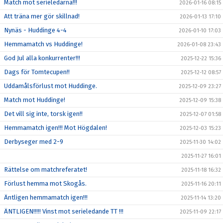
Match mot serieledarna!!!
2026-01-16 08:15
Att träna mer gör skillnad!
2026-01-13 17:10
Nynäs - Huddinge 4-4
2026-01-10 17:03
Hemmamatch vs Huddinge!
2026-01-08 23:43
God Jul alla konkurrenter!!!
2025-12-22 15:36
Dags för Tomtecupen!!
2025-12-12 08:57
Uddamålsförlust mot Huddinge.
2025-12-09 23:27
Match mot Huddinge!
2025-12-09 15:38
Det vill sig inte, torsk igen!!
2025-12-07 01:58
Hemmamatch igen!!! Mot Högdalen!
2025-12-03 15:23
Derbyseger med 2-9
2025-11-30 14:02
2025-11-27 16:01
Rättelse om matchreferatet!
2025-11-18 16:32
Förlust hemma mot Skogås.
2025-11-16 20:11
Äntligen hemmamatch igen!!!
2025-11-14 13:20
ÄNTLIGEN!!!!! Vinst mot serieledande TT !!!
2025-11-09 22:17