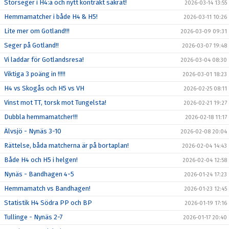
Storseger i H4:a och nytt kontrakt säkrat!
2026-03-14 13:55
Hemmamatcher i både H4 & H5!
2026-03-11 10:26
Lite mer om Gotland!!!
2026-03-09 09:31
Seger på Gotland!!
2026-03-07 19:48
Vi laddar för Gotlandsresa!
2026-03-04 08:30
Viktiga 3 poäng in !!!!!
2026-03-01 18:23
H4 vs Skogås och H5 vs VH
2026-02-25 08:11
Vinst mot TT, torsk mot Tungelsta!
2026-02-21 19:27
Dubbla hemmamatcher!!!
2026-02-18 11:17
Älvsjö - Nynäs 3-10
2026-02-08 20:04
Rättelse, båda matcherna är på bortaplan!
2026-02-04 14:43
Både H4 och H5 i helgen!
2026-02-04 12:58
Nynäs - Bandhagen 4-5
2026-01-24 17:23
Hemmamatch vs Bandhagen!
2026-01-23 12:45
Statistik H4 Södra PP och BP
2026-01-19 17:16
Tullinge - Nynäs 2-7
2026-01-17 20:40