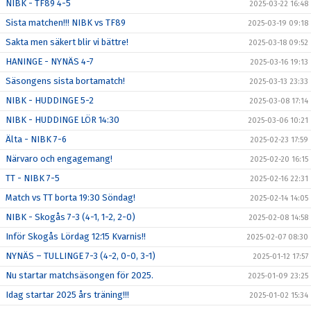
NIBK - TF89 4-5
2025-03-22 16:48
Sista matchen!!! NIBK vs TF89
2025-03-19 09:18
Sakta men säkert blir vi bättre!
2025-03-18 09:52
HANINGE - NYNÄS 4-7
2025-03-16 19:13
Säsongens sista bortamatch!
2025-03-13 23:33
NIBK - HUDDINGE 5-2
2025-03-08 17:14
NIBK - HUDDINGE LÖR 14:30
2025-03-06 10:21
Älta - NIBK 7-6
2025-02-23 17:59
Närvaro och engagemang!
2025-02-20 16:15
TT - NIBK 7-5
2025-02-16 22:31
Match vs TT borta 19:30 Söndag!
2025-02-14 14:05
NIBK - Skogås 7-3 (4-1, 1-2, 2-0)
2025-02-08 14:58
Inför Skogås Lördag 12:15 Kvarnis!!
2025-02-07 08:30
NYNÄS – TULLINGE 7-3 (4-2, 0-0, 3-1)
2025-01-12 17:57
Nu startar matchsäsongen för 2025.
2025-01-09 23:25
Idag startar 2025 års träning!!!
2025-01-02 15:34