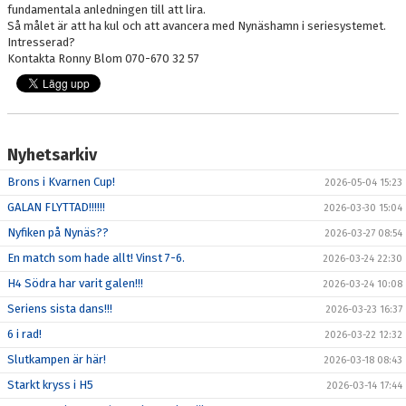
fundamentala anledningen till att lira.
Så målet är att ha kul och att avancera med Nynäshamn i seriesystemet.
Intresserad?
Kontakta Ronny Blom 070-670 32 57
Nyhetsarkiv
Brons i Kvarnen Cup!
2026-05-04 15:23
GALAN FLYTTAD!!!!!!
2026-03-30 15:04
Nyfiken på Nynäs??
2026-03-27 08:54
En match som hade allt! Vinst 7-6.
2026-03-24 22:30
H4 Södra har varit galen!!!
2026-03-24 10:08
Seriens sista dans!!!
2026-03-23 16:37
6 i rad!
2026-03-22 12:32
Slutkampen är här!
2026-03-18 08:43
Starkt kryss i H5
2026-03-14 17:44