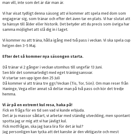
man vill, inte som det är där man är.
Vi har visat tydligt denna säsong att vi kommer att spela med dom som
engagerar sig, som tränar och efter det även tar en plats. Vi har slutat att
ta hänsyn till ålder eller historik. Det betyder att du precis som övriga har
samma möjlighet att slå dig in i laget.
Vi kommer nu att träna, hålla igång med två pass i veckan. Vi ska spela cup
helgen den 3-5 Maj.
Efter det så kommer nya säsongen starta.
Då tränar vi 2 gånger i veckan utomhus till ungefär 13 Juni.
Sen blir det sommarledigt med eget träningsansvar.
Vi startar sen upp igen den 25 Juli
Då kommer vi att träna tre ggr/Veckan (Tis, Tor, Sön). Om man reser från
Haninge, Vega eller annat så deltar man på två pass och kör det tredje
hemma.
Vi är på en extremt kul resa, haka på!
Fick en fråga för en tid sen vad vi kunde erbjuda.
Det är ju massor såklart, vi arbetar med ständig utveckling, men spontant
spotta jag ur mig att vi har jävligt kul.
Fick motfrågan, ska jag bara lira för det är kul?
Jag personligen kan tycka att det kanske är den viktigaste och mest