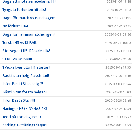
Dags att möta serieledarna TT!
2025-11-07 19:18
Tyngsta förlusten hittills!
2025-10-25 16:10
Dags för match vs Bandhagen!
2025-10-22 11:15
Ny förlust i H4!
2025-10-11 22:15
Dags för hemmamatcher igen!
2025-10-09 09:56
Torsk i H5 vs IS BAR.
2025-09-29 10:30
Storseger i H5. Rånade i H4!
2025-09-21 19:01
SERIEPREMIÄR!!!!
2025-09-18 22:58
1 Vecka kvar tills H4 startar!!
2025-09-14 19:33
Bäst i stan helg 2 avslutad!
2025-09-07 16:46
Inför Bäst i Stan helg 2!
2025-09-03 19:44
Bäst i Stan första helgen!
2025-08-31 15:03
Inför Bäst i Stan!!!!!
2025-08-28 08:48
Haninge (H3) - NYNÄS 2-3
2025-08-24 17:34
Teori på Torsdag 19:00
2025-08-19 15:47
Ändring av träningsdagar!!
2025-08-12 06:50