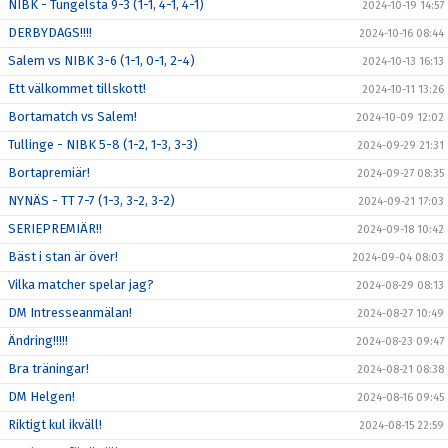
NIBK - Tungelsta 9-3 (1-1, 4-1, 4-1)
2024-10-19 14:57
DERBYDAGS!!!!
2024-10-16 08:44
Salem vs NIBK 3-6 (1-1, 0-1, 2-4)
2024-10-13 16:13
Ett välkommet tillskott!
2024-10-11 13:26
Bortamatch vs Salem!
2024-10-09 12:02
Tullinge - NIBK 5-8 (1-2, 1-3, 3-3)
2024-09-29 21:31
Bortapremiär!
2024-09-27 08:35
NYNÄS - TT 7-7 (1-3, 3-2, 3-2)
2024-09-21 17:03
SERIEPREMIÄR!!
2024-09-18 10:42
Bäst i stan är över!
2024-09-04 08:03
Vilka matcher spelar jag?
2024-08-29 08:13
DM Intresseanmälan!
2024-08-27 10:49
Ändring!!!!!
2024-08-23 09:47
Bra träningar!
2024-08-21 08:38
DM Helgen!
2024-08-16 09:45
Riktigt kul ikväll!
2024-08-15 22:59