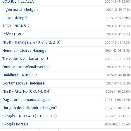
GOD JUL TILL ALLA!
2024-12-19 23:03
Ingen match i helgen!!
2024-12-19 17:14
Julavslutning!!!
2024-12-15 22:04
TF89 - NIBK 5-2
2024-12-15 17:30
Inför TF 89
2024-12-11 16:01
NIBK - Haninge 2-4 (0-2, 0-2, 2-0)
2024-12-08 17:29
Hemma match vs Haninge!
2024-12-05 13:32
Tre veckors väntan är över!
2024-12-04 10:31
Omstart och tvåmålsvecka!!!
2024-11-21 23:31
Huddinge - NIBK 6-2
2024-11-16 18:18
Bortamatch vs Huddinge!
2024-11-13 16:28
NIBK - Älta 1-5 (0-3, 1-1, 0-1)
2024-11-10 21:04
Dags för hemmamatch igen!
2024-11-06 08:26
Hur gick det i H4 södra i helgen?
2024-10-28 09:56
Skogås - NIBK 4-3 (2-0, 1-1, 1-2)
2024-10-27 12:35
Skogås borta!!!
2024-10-23 08:49