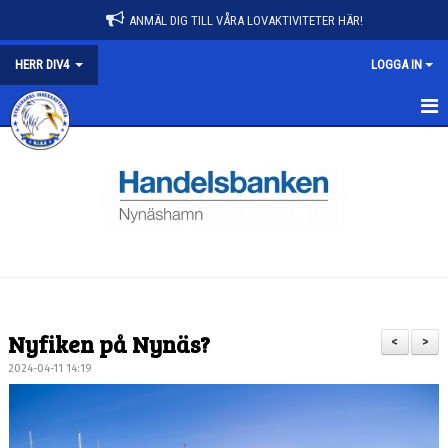
ANMÄL DIG TILL VÅRA LOVAKTIVITETER HÄR!
HERR DIV4
LOGGA IN
HERR DIV4
NYHETER
KALENDER
MATCHER
TRUPPEN
Nyfiken på Nynäs?
<
>
BILDGALLERI
2024-04-11 14:19
DOKUMENT
KONTAKT