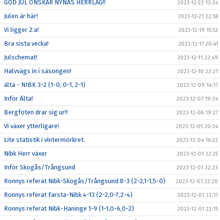
GOD JUL ÖNSKAR NYNÄS HERRLAG!!
2023-12-22 13:34
Julen är här!
2023-12-21 22:58
Vi ligger 2:a!
2023-12-19 15:52
Bra sista vecka!
2023-12-17 20:41
Julschemat!
2023-12-11 22:49
Halvvägs in i säsongen!
2023-12-10 22:21
älta - NIBK 3-2 (1-0, 0-1, 2-1)
2023-12-09 14:17
Inför Älta!
2023-12-07 19:34
Bergfoten drar sig ur!!
2023-12-06 19:27
Vi växer ytterligare!
2023-12-05 20:34
Lite statistik i vintermörkret.
2023-12-04 16:22
Nibk Herr växer
2023-12-01 22:25
Inför Skogås/Trångsund
2023-12-01 22:23
Ronnys referat Nibk-Skogås/Trångsund 8-3 (2-2,1-1,5-0)
2023-12-01 22:20
Ronnys referat Farsta-Nibk 4-13 (2-2,0-7,2-4)
2023-12-01 22:17
Ronnys referat Nibk-Haninge 1-9 (1-1,0-6,0-2)
2023-12-01 22:15