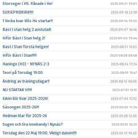
Storseger i H5. Rånade i H4!
2025-09-21 19:01
SERIEPREMIÄR!!!!
2025-09-18 22:58
1 Vecka kvar tills H4 startar!!
2025-09-14 19:33
Bäst i stan helg 2 avslutad!
2025-09-07 16:46
Inför Bäst i Stan helg 2!
2025-09-03 19:44
Bäst i Stan första helgen!
2025-08-31 15:03
Inför Bäst i Stan!!!!!
2025-08-28 08:48
Haninge (H3) - NYNÄS 2-3
2025-08-24 17:34
Teori på Torsdag 19:00
2025-08-19 15:47
Ändring av träningsdagar!!
2025-08-12 06:50
NU STARTAR VI!!!!
2025-07-31 13:51
Edvin blir kvar 2025-2026!
2025-07-04 12:52
Säsongen 2025-26!!!
2025-06-30 11:24
Hedman klar för 2025-26
2025-05-28 12:40
Sugen och lira innebandy i Nynäs?
2025-05-15 16:33
Torsdag den 22 Maj 19:00. Viktigt datum!!!!
2025-05-13 10:20