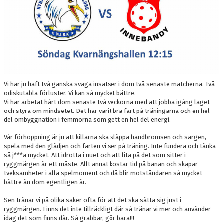
Vi har ju haft två ganska svaga insatser i dom två senaste matcherna. Två
odiskutabla förluster. Vi kan så mycket bättre.
Vi har arbetat hårt dom senaste två veckorna med att jobba igång laget
och styra om mindsetet. Det har varit bra fart på träningarna och en hel
del ombyggnation i femmorna som gett en hel del energi.
Vår förhoppning är ju att killarna ska släppa handbromsen och sargen,
spela med den glädjen och farten vi ser på träning. Inte fundera och tänka
så j***a mycket. Att idrotta i nuet och att lita på det som sitter i
ryggmärgen är ett måste. Allt annat kostar tid på banan och skapar
tveksamheter i alla spelmoment och då blir motståndaren så mycket
bättre än dom egentligen är.
Sen tränar vi på olika saker ofta för att det ska sätta sig just i
ryggmärgen. Finns det inte tillräckligt där så tränar vi mer och använder
idag det som finns där. Så grabbar, gör bara!!!