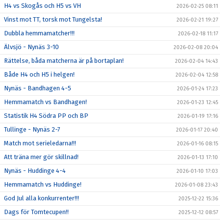
H4 vs Skogås och H5 vs VH
2026-02-25 08:11
Vinst mot TT, torsk mot Tungelsta!
2026-02-21 19:27
Dubbla hemmamatcher!!!
2026-02-18 11:17
Älvsjö - Nynäs 3-10
2026-02-08 20:04
Rättelse, båda matcherna är på bortaplan!
2026-02-04 14:43
Både H4 och H5 i helgen!
2026-02-04 12:58
Nynäs - Bandhagen 4-5
2026-01-24 17:23
Hemmamatch vs Bandhagen!
2026-01-23 12:45
Statistik H4 Södra PP och BP
2026-01-19 17:16
Tullinge - Nynäs 2-7
2026-01-17 20:40
Match mot serieledarna!!!
2026-01-16 08:15
Att träna mer gör skillnad!
2026-01-13 17:10
Nynäs - Huddinge 4-4
2026-01-10 17:03
Hemmamatch vs Huddinge!
2026-01-08 23:43
God Jul alla konkurrenter!!!
2025-12-22 15:36
Dags för Tomtecupen!!
2025-12-12 08:57