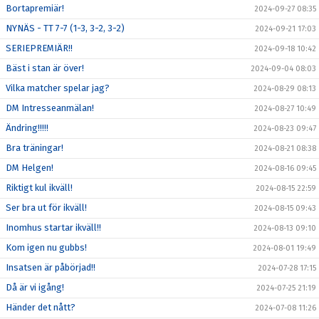
Bortapremiär!
2024-09-27 08:35
NYNÄS - TT 7-7 (1-3, 3-2, 3-2)
2024-09-21 17:03
SERIEPREMIÄR!!
2024-09-18 10:42
Bäst i stan är över!
2024-09-04 08:03
Vilka matcher spelar jag?
2024-08-29 08:13
DM Intresseanmälan!
2024-08-27 10:49
Ändring!!!!!
2024-08-23 09:47
Bra träningar!
2024-08-21 08:38
DM Helgen!
2024-08-16 09:45
Riktigt kul ikväll!
2024-08-15 22:59
Ser bra ut för ikväll!
2024-08-15 09:43
Inomhus startar ikväll!!
2024-08-13 09:10
Kom igen nu gubbs!
2024-08-01 19:49
Insatsen är påbörjad!!
2024-07-28 17:15
Då är vi igång!
2024-07-25 21:19
Händer det nått?
2024-07-08 11:26