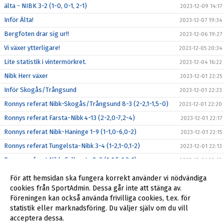
älta - NIBK 3-2 (1-0, 0-1, 2-1)
2023-12-09 14:17
Inför Älta!
2023-12-07 19:34
Bergfoten drar sig ur!!
2023-12-06 19:27
Vi växer ytterligare!
2023-12-05 20:34
Lite statistik i vintermörkret.
2023-12-04 16:22
Nibk Herr växer
2023-12-01 22:25
Inför Skogås/Trångsund
2023-12-01 22:23
Ronnys referat Nibk-Skogås/Trångsund 8-3 (2-2,1-1,5-0)
2023-12-01 22:20
Ronnys referat Farsta-Nibk 4-13 (2-2,0-7,2-4)
2023-12-01 22:17
Ronnys referat Nibk-Haninge 1-9 (1-1,0-6,0-2)
2023-12-01 22:15
Ronnys referat Tungelsta-Nibk 3-4 (1-2,1-0,1-2)
2023-12-01 22:13
Ronnys referat Nibk-Fullersta 8-3 (1-1,5-1,2-1)
2023-12-01 22:10
Ronnys referat TT-Nibk 5-5 (3-0,2-3,0-2)
2023-12-01 22:07
För att hemsidan ska fungera korrekt använder vi nödvändiga
Ronny referar Nibk-Bergfoten 5-2
cookies från SportAdmin. Dessa går inte att stänga av.
2023-12-01 22:03
Föreningen kan också använda frivilliga cookies, t.ex. för
Referat Tumba-Nibk 5-6
2023-12-01 21:59
statistik eller marknadsföring. Du väljer själv om du vill
acceptera dessa.