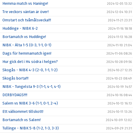
Hemma match vs Haninge!
2024-12-05 13:32
Tre veckors väntan är över!
2024-12-04 10:31
Omstart och tvåmålsvecka!!!
2024-11-21 23:31
Huddinge - NIBK 6-2
2024-11-16 18:18
Bortamatch vs Huddinge!
2024-11-13 16:28
NIBK - Älta 1-5 (0-3, 1-1, 0-1)
2024-11-10 21:04
Dags för hemmamatch igen!
2024-11-06 08:26
Hur gick det i H4 södra i helgen?
2024-10-28 09:56
Skogås - NIBK 4-3 (2-0, 1-1, 1-2)
2024-10-27 12:35
Skogås borta!!!
2024-10-23 08:49
NIBK - Tungelsta 9-3 (1-1, 4-1, 4-1)
2024-10-19 14:57
DERBYDAGS!!!!
2024-10-16 08:44
Salem vs NIBK 3-6 (1-1, 0-1, 2-4)
2024-10-13 16:13
Ett välkommet tillskott!
2024-10-11 13:26
Bortamatch vs Salem!
2024-10-09 12:02
Tullinge - NIBK 5-8 (1-2, 1-3, 3-3)
2024-09-29 21:31