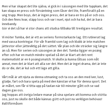
Men vi har skapat det lite själva, vi gick in i säsongen med lite tuppkam, det
kan skapa en press och förväntning som låser det lite, framförallt på en
ung trupp. Men boys, det är ingen press, det är bara en tro på er och oss.
Och den finns kvar, släpp loss och var i nuet, njut och ha kul, det är bara
innebandy.
Gör vi det så har vi stor chans att studsa tillbaka till trevligare resultat.
Vi möter Tumba, det är ett av seriens formstarkaste lag. Ett rutinerat lag
med vassa kontringar. För vår framtid som lag och klubb är inte matchen
jättestor eller jätteviktig på det sättet. Vår plan och ide sträcker sig längre
än så. Men för serien och säsongen är den det. Tumba ligger en poäng
efter och har en match mindre spelad så det är klart att det rent
matematiskt är en 6 poängsmatch. Vi skulle ju kunna låtsas som nåt
annat, men det är klart att alla ser det. Men det är inget drama, det är inte
do or die, det är kul och ett läge att gilla.
Vårt mål är att njuta av denna utmaning och ta oss an den med iver, lust,
glädje, fart och bara spela på med den känslan vi har för denna sport. Det
är målet, sen får vi titta upp på tavlan när 60 minuter gått och se vad
dagen gav oss.
Jag hoppas att övriga ledare manar på sina spelare att komma och stötta
oss, just nu skulle det både kännas gött och just nu verkligen behövas!
#alltförmåsen