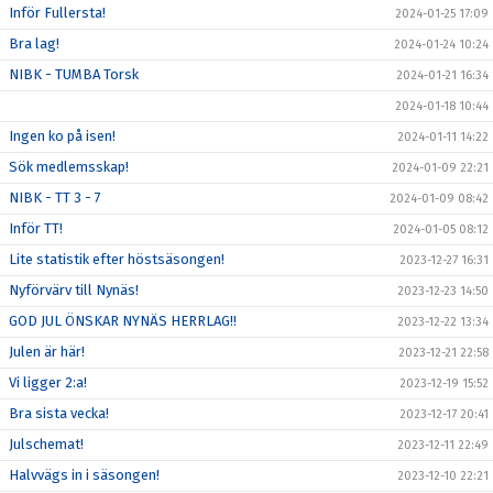
Inför Fullersta!
2024-01-25 17:09
Bra lag!
2024-01-24 10:24
NIBK - TUMBA Torsk
2024-01-21 16:34
2024-01-18 10:44
Ingen ko på isen!
2024-01-11 14:22
Sök medlemsskap!
2024-01-09 22:21
NIBK - TT 3 - 7
2024-01-09 08:42
Inför TT!
2024-01-05 08:12
Lite statistik efter höstsäsongen!
2023-12-27 16:31
Nyförvärv till Nynäs!
2023-12-23 14:50
GOD JUL ÖNSKAR NYNÄS HERRLAG!!
2023-12-22 13:34
Julen är här!
2023-12-21 22:58
Vi ligger 2:a!
2023-12-19 15:52
Bra sista vecka!
2023-12-17 20:41
Julschemat!
2023-12-11 22:49
Halvvägs in i säsongen!
2023-12-10 22:21