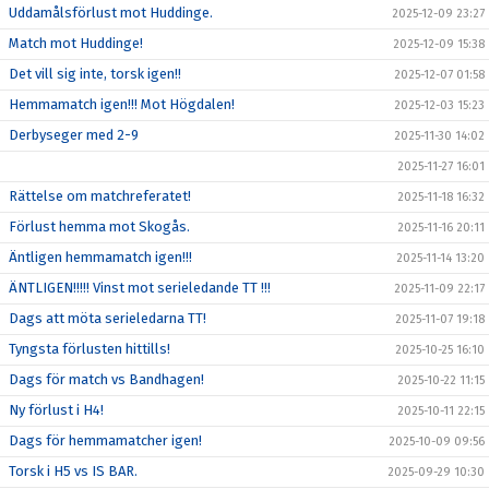
Uddamålsförlust mot Huddinge.
2025-12-09 23:27
Match mot Huddinge!
2025-12-09 15:38
Det vill sig inte, torsk igen!!
2025-12-07 01:58
Hemmamatch igen!!! Mot Högdalen!
2025-12-03 15:23
Derbyseger med 2-9
2025-11-30 14:02
2025-11-27 16:01
Rättelse om matchreferatet!
2025-11-18 16:32
Förlust hemma mot Skogås.
2025-11-16 20:11
Äntligen hemmamatch igen!!!
2025-11-14 13:20
ÄNTLIGEN!!!!! Vinst mot serieledande TT !!!
2025-11-09 22:17
Dags att möta serieledarna TT!
2025-11-07 19:18
Tyngsta förlusten hittills!
2025-10-25 16:10
Dags för match vs Bandhagen!
2025-10-22 11:15
Ny förlust i H4!
2025-10-11 22:15
Dags för hemmamatcher igen!
2025-10-09 09:56
Torsk i H5 vs IS BAR.
2025-09-29 10:30