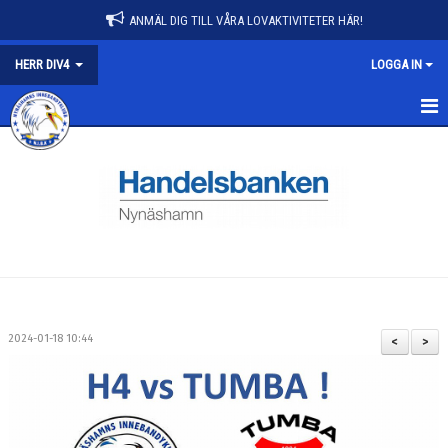
ANMÄL DIG TILL VÅRA LOVAKTIVITETER HÄR!
HERR DIV4
LOGGA IN
HERR DIV4
NYHETER
KALENDER
MATCHER
TRUPPEN
2024-01-18 10:44
<
>
BILDGALLERI
DOKUMENT
KONTAKT