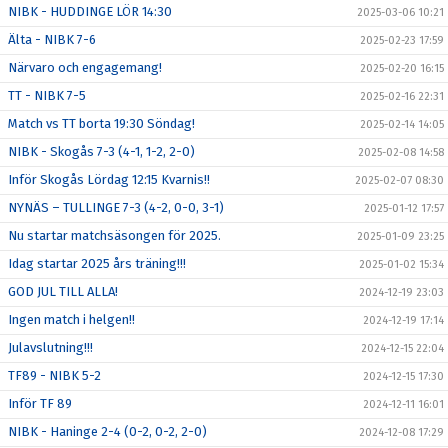
NIBK - HUDDINGE LÖR 14:30
2025-03-06 10:21
Älta - NIBK 7-6
2025-02-23 17:59
Närvaro och engagemang!
2025-02-20 16:15
TT - NIBK 7-5
2025-02-16 22:31
Match vs TT borta 19:30 Söndag!
2025-02-14 14:05
NIBK - Skogås 7-3 (4-1, 1-2, 2-0)
2025-02-08 14:58
Inför Skogås Lördag 12:15 Kvarnis!!
2025-02-07 08:30
NYNÄS – TULLINGE 7-3 (4-2, 0-0, 3-1)
2025-01-12 17:57
Nu startar matchsäsongen för 2025.
2025-01-09 23:25
Idag startar 2025 års träning!!!
2025-01-02 15:34
GOD JUL TILL ALLA!
2024-12-19 23:03
Ingen match i helgen!!
2024-12-19 17:14
Julavslutning!!!
2024-12-15 22:04
TF89 - NIBK 5-2
2024-12-15 17:30
Inför TF 89
2024-12-11 16:01
NIBK - Haninge 2-4 (0-2, 0-2, 2-0)
2024-12-08 17:29