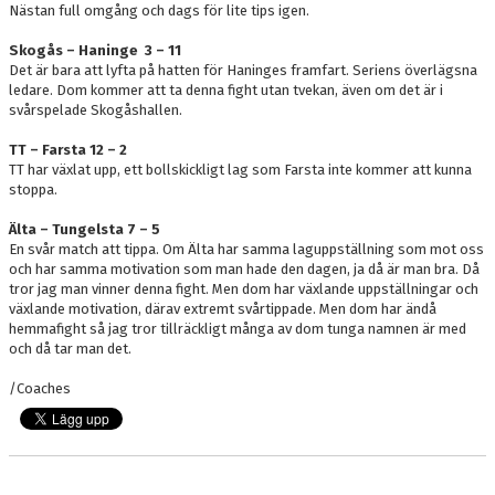
Nästan full omgång och dags för lite tips igen.
Skogås – Haninge 3 – 11
Det är bara att lyfta på hatten för Haninges framfart. Seriens överlägsna
ledare. Dom kommer att ta denna fight utan tvekan, även om det är i
svårspelade Skogåshallen.
TT – Farsta 12 – 2
TT har växlat upp, ett bollskickligt lag som Farsta inte kommer att kunna
stoppa.
Älta – Tungelsta 7 – 5
En svår match att tippa. Om Älta har samma laguppställning som mot oss
och har samma motivation som man hade den dagen, ja då är man bra. Då
tror jag man vinner denna fight. Men dom har växlande uppställningar och
växlande motivation, därav extremt svårtippade. Men dom har ändå
hemmafight så jag tror tillräckligt många av dom tunga namnen är med
och då tar man det.
/Coaches