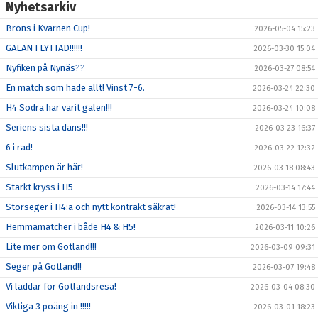
Nyhetsarkiv
Brons i Kvarnen Cup!
2026-05-04 15:23
GALAN FLYTTAD!!!!!!
2026-03-30 15:04
Nyfiken på Nynäs??
2026-03-27 08:54
En match som hade allt! Vinst 7-6.
2026-03-24 22:30
H4 Södra har varit galen!!!
2026-03-24 10:08
Seriens sista dans!!!
2026-03-23 16:37
6 i rad!
2026-03-22 12:32
Slutkampen är här!
2026-03-18 08:43
Starkt kryss i H5
2026-03-14 17:44
Storseger i H4:a och nytt kontrakt säkrat!
2026-03-14 13:55
Hemmamatcher i både H4 & H5!
2026-03-11 10:26
Lite mer om Gotland!!!
2026-03-09 09:31
Seger på Gotland!!
2026-03-07 19:48
Vi laddar för Gotlandsresa!
2026-03-04 08:30
Viktiga 3 poäng in !!!!!
2026-03-01 18:23