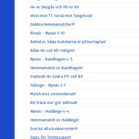
H4 vs Skogås och H5 vs VH
Vinst mot TT, torsk mot Tungelsta!
Dubbla hemmamatcher!!!
Älvsjö - Nynäs 3-10
Rättelse, båda matcherna är på bortaplan!
Både H4 och H5 i helgen!
Nynäs - Bandhagen 4-5
Hemmamatch vs Bandhagen!
Statistik H4 Södra PP och BP
Tullinge - Nynäs 2-7
Match mot serieledarna!!!
Att träna mer gör skillnad!
Nynäs - Huddinge 4-4
Hemmamatch vs Huddinge!
God Jul alla konkurrenter!!!
Dags för Tomtecupen!!