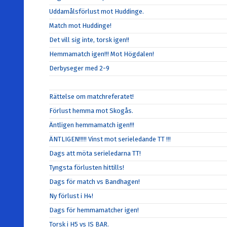
Uddamålsförlust mot Huddinge.
Match mot Huddinge!
Det vill sig inte, torsk igen!!
Hemmamatch igen!!! Mot Högdalen!
Derbyseger med 2-9
Rättelse om matchreferatet!
Förlust hemma mot Skogås.
Äntligen hemmamatch igen!!!
ÄNTLIGEN!!!!! Vinst mot serieledande TT !!!
Dags att möta serieledarna TT!
Tyngsta förlusten hittills!
Dags för match vs Bandhagen!
Ny förlust i H4!
Dags för hemmamatcher igen!
Torsk i H5 vs IS BAR.