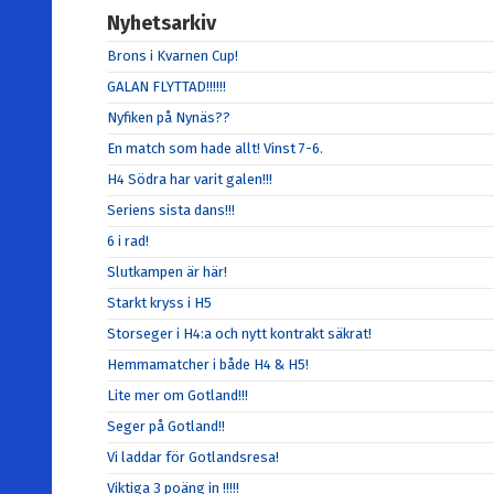
Nyhetsarkiv
Brons i Kvarnen Cup!
GALAN FLYTTAD!!!!!!
Nyfiken på Nynäs??
En match som hade allt! Vinst 7-6.
H4 Södra har varit galen!!!
Seriens sista dans!!!
6 i rad!
Slutkampen är här!
Starkt kryss i H5
Storseger i H4:a och nytt kontrakt säkrat!
Hemmamatcher i både H4 & H5!
Lite mer om Gotland!!!
Seger på Gotland!!
Vi laddar för Gotlandsresa!
Viktiga 3 poäng in !!!!!