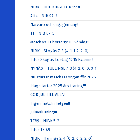
NIBK - HUDDINGE LÖR 14:30
Älta - NIBK 7-6
Närvaro och engagemang!
TT - NIBK 7-5
Match vs TT borta 19:30 Söndag!
NIBK - Skogås 7-3 (4-1, 1-2, 2-0)
Inför Skogås Lördag 12:15 Kvarnis!!
NYNÄS – TULLINGE 7-3 (4-2, 0-0, 3-1)
Nu startar matchsäsongen för 2025.
Idag startar 2025 års träning!!!
GOD JUL TILL ALLA!
Ingen match i helgen!!
Julavslutning!!!
TF89 - NIBK 5-2
Inför TF 89
NIBK - Haninge 2-4 (0-2, 0-2, 2-0)