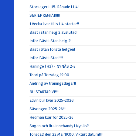
Storseger i H5. Rånade i H4!
SERIEPREMIÄR!!!!
1 Vecka kvar tills H4 startar!!
Bäst i stan helg 2 avslutad!
Inför Bäst i Stan helg 2!
Bäst i Stan första helgen!
Inför Bäst i Stan!!!!!
Haninge (H3) - NYNÄS 2-3
Teori på Torsdag 19:00
Ändring av träningsdagar!!
NU STARTAR VI!!!!
Edvin blir kvar 2025-2026!
Säsongen 2025-26!!!
Hedman klar för 2025-26
Sugen och lira innebandy i Nynäs?
Torsdag den 22 Maj 19:00. Viktigt datum!!!!