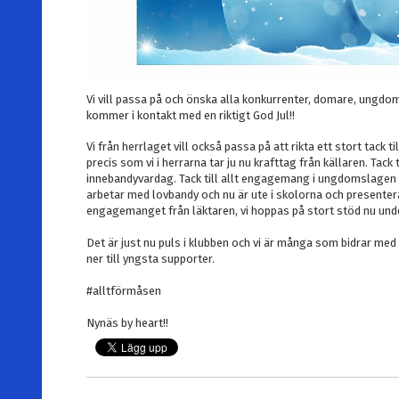
Vi vill passa på och önska alla konkurrenter, domare, ungdomsl
kommer i kontakt med en riktigt God Jul!!
Vi från herrlaget vill också passa på att rikta ett stort tack ti
precis som vi i herrarna tar ju nu krafttag från källaren. Tac
innebandyvardag. Tack till allt engagemang i ungdomslagen 
arbetar med lovbandy och nu är ute i skolorna och presenterar
engagemanget från läktaren, vi hoppas på stort stöd nu under 
Det är just nu puls i klubben och vi är många som bidrar med 
ner till yngsta supporter.
#alltförmåsen
Nynäs by heart!!