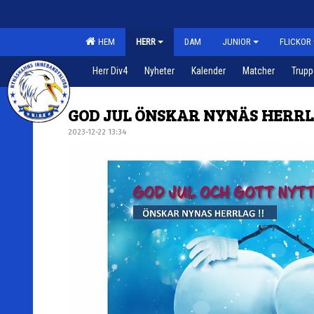
HEM
HERR
DAM
JUNIOR
FLICKOR
Herr Div4
Nyheter
Kalender
Matcher
Trup
GOD JUL ÖNSKAR NYNÄS HERRL
2023-12-22 13:34