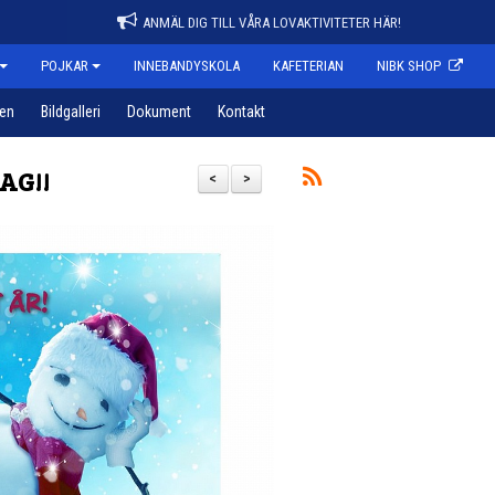
ANMÄL DIG TILL VÅRA LOVAKTIVITETER HÄR!
POJKAR
INNEBANDYSKOLA
KAFETERIAN
NIBK SHOP
pen
Bildgalleri
Dokument
Kontakt
AG!!
<
>