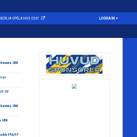
BÖRJA SPELA HOS OSS!
LOGGA IN
hamns IBK
linge
AIK IBF
hamns IBK
s IBK
ubb F16/17
-