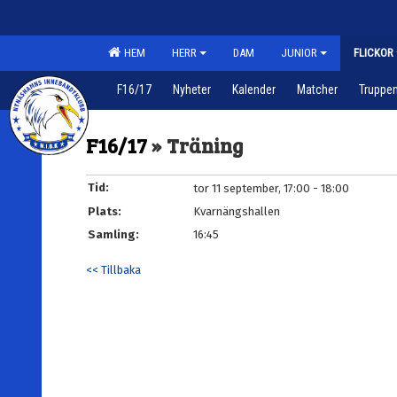
HEM
HERR
DAM
JUNIOR
FLICKOR
F16/17
Nyheter
Kalender
Matcher
Truppe
F16/17
» Träning
Tid:
tor 11 september, 17:00 - 18:00
Plats:
Kvarnängshallen
Samling:
16:45
<< Tillbaka