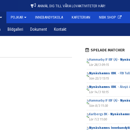
ANMÄL DIG TILL VÅRA LOVAKTIVITETER HÄR!
POJKAR
INNEBANDYSKOLA
KAFETERIAN
NIBK SHOP
n
Bildgalleri
Dokument
Kontakt
SPELADE MATCHER
Hammarby IF IBF (A) -
Nynäs
Lör 28/3 09:15
Nynäshamns IBK
- FBI Tul
Sön 22/3 13:15
Nynäshamns IBK
- Älvsjö 
Lör 14/3 10:15
Hammarby IF IBF (A) -
Nynäs
Sön 8/3 11:30
Karlbergs BK -
Nynäshamn
Lör 7/2 11:00
Nynäshamns Innebandykl