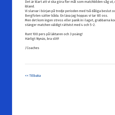
Det är klart att vi ska göra fler mål som matchbilden såg ut
ibland.
Vi slarvar i början på tredje perioden med två dåliga beslut 
Bergfoten sätter båda. En läxa jag hoppas vi tar till oss.
Men det kom ingen stress eller panik in i laget, grabbarna ko
stänger matchen väldigt rättvist med 4 och 5-2.
Runt 100 pers på läktaren och 3 poäng!
Härligt Nynäs, bra slit!!
/Coaches
<< Tillbaka