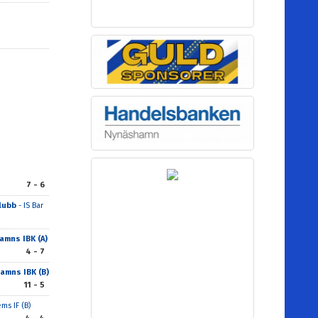
7 - 6
lubb
- IS Bar
mns IBK (A)
4 - 7
amns IBK (B)
11 - 5
ms IF (B)