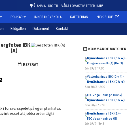
ANMÄL DIG TILL VÅRA LOVAKTIVITETER HÄR!
POJKAR
INNEBANDYSKOLA
KAFETERIAN
NIBK SHOP
pen
Bildgalleri
Dokument
Kontakt
ergfoten IBK
KOMMANDE MATCHER
(A)
Nynäshamns IBK (Div 4)
-
Kungsängens IF (A) (Div 3)
REFERAT
Lör 29/8 17:00
Västerhaninge IBK (Div 4) -
2
Nynäshamns IBK (Div 4)
Sön 30/8 12:00
FBC Vega Haninge (Div 4) -
Nynäshamns IBK (Div 4)
Sön 30/8 15:00
yck i försvarsspelet på egen planhalva.
 intresset att jobba ordentligt i
Nynäshamns IBK (B)
-
FBC Vega Haninge (B)
Lör 19/9 15:45