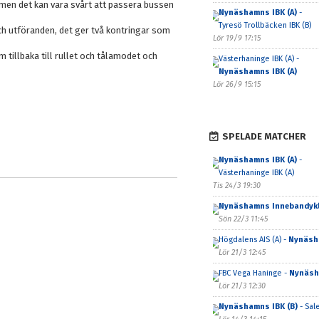
, men det kan vara svårt att passera bussen
Nynäshamns IBK (A)
-
Tyresö Trollbäcken IBK (B)
och utföranden, det ger två kontringar som
Lör 19/9 17:15
m tillbaka till rullet och tålamodet och
Västerhaninge IBK (A) -
Nynäshamns IBK (A)
Lör 26/9 15:15
SPELADE MATCHER
Nynäshamns IBK (A)
-
Västerhaninge IBK (A)
Tis 24/3 19:30
Nynäshamns Innebandyk
Sön 22/3 11:45
Högdalens AIS (A) -
Nynäsha
Lör 21/3 12:45
FBC Vega Haninge -
Nynäsh
Lör 21/3 12:30
Nynäshamns IBK (B)
- Sale