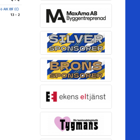
4 - 4
jö AIK IBF (C)
13 - 2