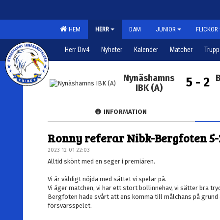
HEM
HERR
DAM
JUNIOR
FLICKOR
Herr Div4
Nyheter
Kalender
Matcher
Trup
Nynäshamns
B
5 - 2
IBK (A)
INFORMATION
Ronny referar Nibk-Bergfoten 5-
2023-12-01 22:03
Alltid skönt med en seger i premiären.
Vi är väldigt nöjda med sättet vi spelar på.
Vi äger matchen, vi har ett stort bollinnehav, vi sätter bra tr
Bergfoten hade svårt att ens komma till målchans på grund av
försvarsspelet.