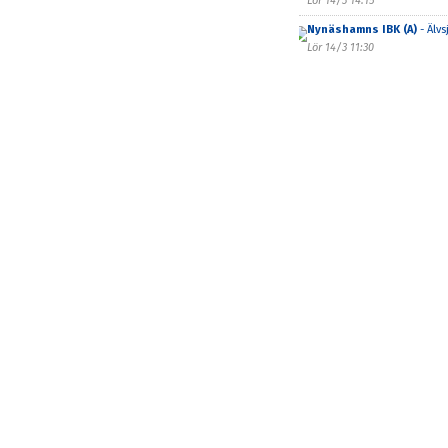
Lör 14/3 14:15
Nynäshamns IBK (A)
- Älvs
Lör 14/3 11:30